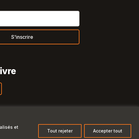
ivre
Tube
alisés et
entialité
Tout rejeter
Accepter tout