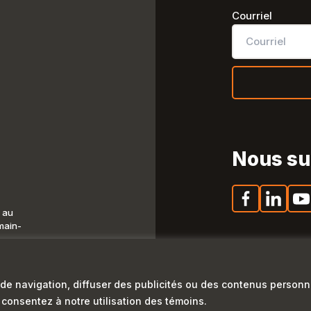
Courriel
Nous su
 au
Facebook
LinkedIn
You
main-
de navigation, diffuser des publicités ou des contenus personn
Politique de confid
s consentez à notre utilisation des témoins.