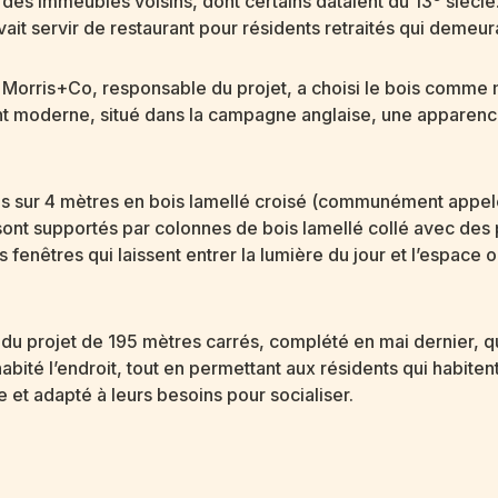
e des immeubles voisins, dont certains dataient du 13
siècle
it servir de restaurant pour résidents retraités qui demeura
 Morris+Co, responsable du projet, a choisi le bois comme m
ant moderne, situé dans la campagne anglaise, une apparence
 sur 4 mètres en bois lamellé croisé (communément appelé 
cs sont supportés par colonnes de bois lamellé collé avec d
 fenêtres qui laissent entrer la lumière du jour et l’espace
u projet de 195 mètres carrés, complété en mai dernier, qu
habité l’endroit, tout en permettant aux résidents qui habi
t adapté à leurs besoins pour socialiser.