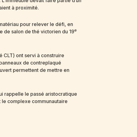
. L’immeuble devait faire partie d’un
ient à proximité.
atériau pour relever le défi, en
e
 de salon de thé victorien du 19
CLT) ont servi à construire
es panneaux de contreplaqué
 ouvert permettent de mettre en
i rappelle le passé aristocratique
tent le complexe communautaire