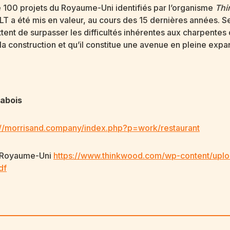
 de 100 projets du Royaume-Uni identifiés par l’organisme
Thi
 CLT a été mis en valeur, au cours des 15 dernières années. 
ent de surpasser les difficultés inhérentes aux charpentes d
la construction et qu’il constitue une avenue en pleine expa
abois
://morrisand.company/index.php?p=work/restaurant
u Royaume-Uni
https://www.thinkwood.com/wp-content/upl
df