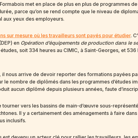
, Formabois met en place de plus en plus de programmes de 
e durée, parce qu’on se rend compte que le niveau de diplom
éal aux yeux des employeurs.
ns sur mesure où les travailleurs sont payés pour étudier
. C
 (DEP) en
Opération d’équipements de production dans le se
il-études, soit 334 heures au CIMIC, à Saint-Georges, et 536
, il nous arrive de devoir reporter des formations payées 
r le nombre de diplômés dans les programmes d’études impo
oduit aucun diplômé depuis plusieurs années, faute d’inscrip
e se tourner vers les bassins de main-d’œuvre sous-représe
tones. Il y a certainement des aménagements à faire dans n
us inclusifs.
st devenu un acteur clé pour rallier les travailleurs, les 