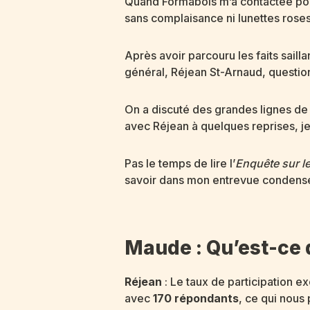
Quand Formabois m’a contactée pour r
sans complaisance ni lunettes roses
Après avoir parcouru les faits saill
général, Réjean St-Arnaud, question
On a discuté des grandes lignes de 
avec Réjean à quelques reprises, je s
Pas le temps de lire l’
Enquête sur l
savoir dans mon entrevue condens
Maude : Qu’est-ce q
Réjean
: Le taux de participation 
avec
170 répondants
, ce qui nous