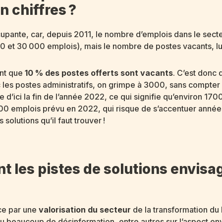
n chiffres ?
ccupante, car, depuis 2011, le nombre d’emplois dans le sect
00 et 30 000 emplois), mais le nombre de postes vacants, l
ent que
10 % des postes offerts sont vacants
. C’est donc
c les postes administratifs, on grimpe à 3000, sans compt
 d’ici la fin de l’année 2022, ce qui signifie qu’environ 170
700 emplois prévu en 2022, qui risque de s’accentuer année
 solutions qu’il faut trouver !
t les pistes de solutions envisag
ce par une
valorisation du secteur
de la transformation du b
a eu beaucoup de désinformation, entre autres sur l’aspect e