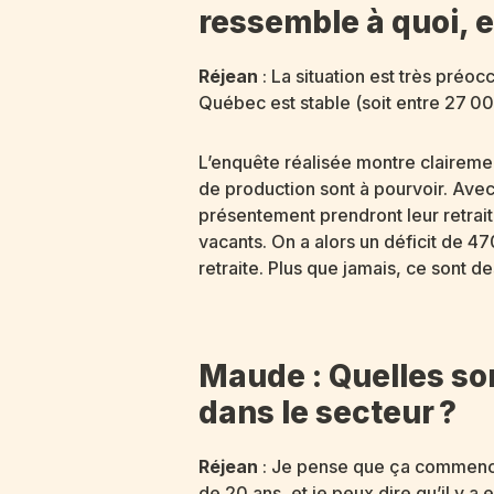
ressemble à quoi, e
Réjean
: La situation est très préo
Québec est stable (soit entre 27 0
L’enquête réalisée montre clairem
de production sont à pourvoir. Ave
présentement prendront leur retraite
vacants. On a alors un déficit de 4
retraite. Plus que jamais, ce sont des
Maude : Quelles son
dans le secteur ?
Réjean
: Je pense que ça commen
de 20 ans, et je peux dire qu’il y 